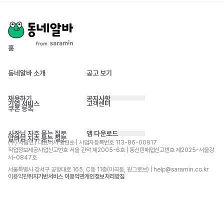
홈
동네알바 소개
공고 보기
채용하기
공지사항
기업 서비스
고객센터
쿠폰 등록
사장님 자주 묻는 질문
앱 다운로드
알바님 자주 묻는 질문
(주) 사람인 | 대표이사 황현순 | 사업자등록번호 113-86-00917 
직업정보제공사업신고번호 서울 관악 제2005-6호 | 통신판매업신고번호 제2025-서울강
서-0847호
서울특별시 강서구 공항대로 165, C동 11층(마곡동, 원그로브) | help@saramin.co.kr
이용약관
위치기반서비스 이용약관
개인정보처리방침