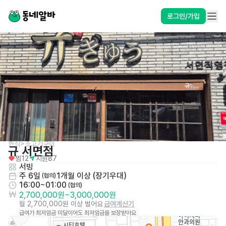
로그인/가입
한식>소고기구이
규 서면점
찜
12
지원
87
서빙
주 6일
1개월 이상 (장기우대)
 (협의)
16:00~01:00
 (협의)
2,700,000원
~
3,000,000원
월 2,700,000원 이상 벌어요
급여계산기
급여가 최저임금 미달이어도 최저임금을 보장받아요