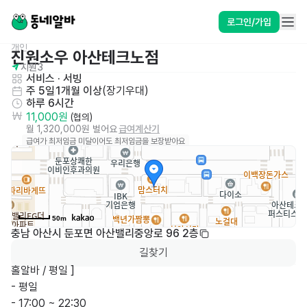
로그인/가입
개인
진원소우 아산테크노점
지원
3
서비스
 · 
서빙
주 5일
1개월 이상
(
장기우대
)
하루 6시간
11,000원
 (협의)
월 1,320,000원 벌어요
급여계산기
급여가 최저임금 미달이어도 최저임금을 보장받아요
50m
충남 아산시 둔포면 아산밸리중앙로 96 2층
길찾기
홀알바 / 평일 ]

- 평일

- 17:00 ~ 22:30
