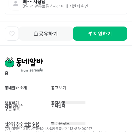
배**
사장님
3일 전
활동
보통 4시간 이내 지원서 확인
공유하기
지원하기
홈
동네알바 소개
공고 보기
채용하기
공지사항
기업 서비스
고객센터
쿠폰 등록
사장님 자주 묻는 질문
앱 다운로드
알바님 자주 묻는 질문
(주) 사람인 | 대표이사 황현순 | 사업자등록번호 113-86-00917 