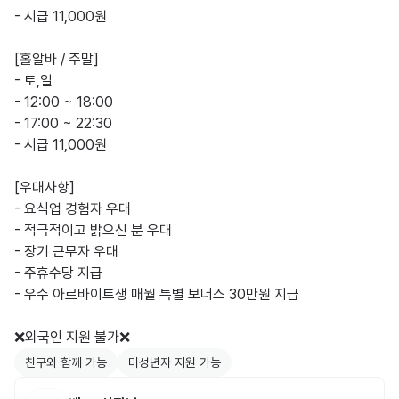
- 시급 11,000원 

[홀알바 / 주말]

- 토,일

- 12:00 ~ 18:00 

- 17:00 ~ 22:30

- 시급 11,000원 

[우대사항] 

- 요식업 경험자 우대 

- 적극적이고 밝으신 분 우대 

- 장기 근무자 우대

- 주휴수당 지급

- 우수 아르바이트생 매월 특별 보너스 30만원 지급

❌외국인 지원 불가❌
친구와 함께 가능
미성년자 지원 가능