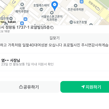
50m
시 정왕동 1737-1 로얄빌딩5층
도보 18분
길찾기
염**
사장님
23일 전
활동
보통 1일 이내 지원서 확인
공유하기
지원하기