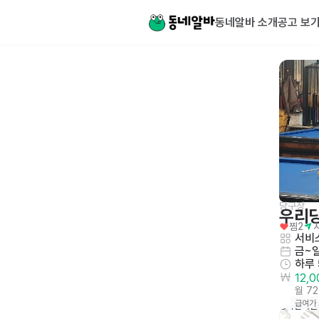
동네알바 소개
공고 보
당구장
우리
찜
2
서비
금~
하루
12,
월 7
급여가