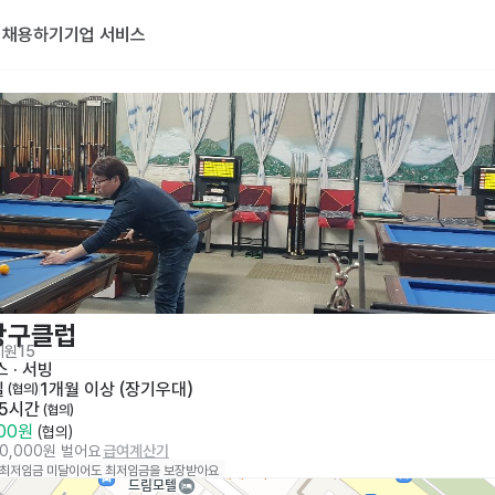
기
채용하기
기업 서비스
당구클럽
지원
15
스
 · 
서빙
일
1개월 이상 (장기우대)
 (협의)
 5시간
 (협의)
000원
 (협의)
20,000원 벌어요
급여계산기
 최저임금 미달이어도 최저임금을 보장받아요