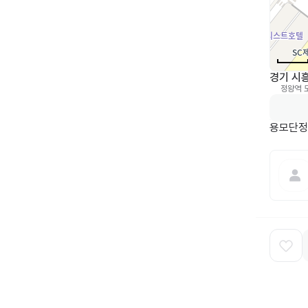
경기 시흥
정왕역
0