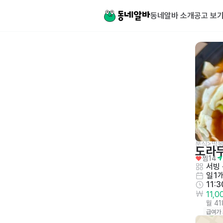
동네알바 소개
공고 보
분식>떡
도라
찜
14
서빙
 
일
1
11:3
11,
월 4
급여가