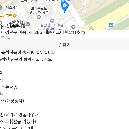
50m
 검단구 이음1로 383 세중시그니쳐 211호
도보 8분
길찾기
 즉석떡볶이 홀서빙 업무입니다

동적인 친구와 함께하고싶어요



비

및 메뉴서빙

리

청소/매장정리)

민/요기요 경험자우대

소지자(발급 가능자)

주/장기근무자 우대