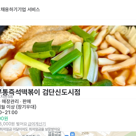
기
채용하기
기업 서비스
볶이
무통즉석떡볶이 검단신도시점
지원
58
· 
매장관리 · 판매
개월 이상 (장기우대)
0~21:00
000원
18,000원 벌어요
급여계산기
 최저임금 미달이어도 최저임금을 보장받아요