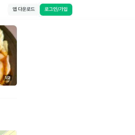
앱 다운로드
로그인/가입
1
/
2