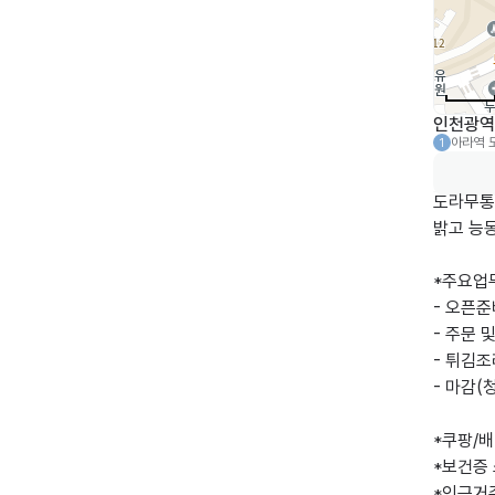
인천광역시
아라역
1
도라무통
밝고 능
*주요업무
- 오픈준
- 주문 
- 튀김조
- 마감(
*쿠팡/배
*보건증 
*인근거