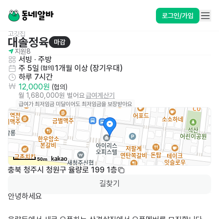
로그인/가입
고깃집
대솔정육
마감
지원
8
서빙
 · 
주방
주 5일
1개월 이상 (장기우대)
 (협의)
하루 7시간
12,000원
 (협의)
월 1,680,000원 벌어요
급여계산기
급여가 최저임금 미달이어도 최저임금을 보장받아요
50m
충북 청주시 청원구 율량로 199 1층
길찾기
안녕하세요
