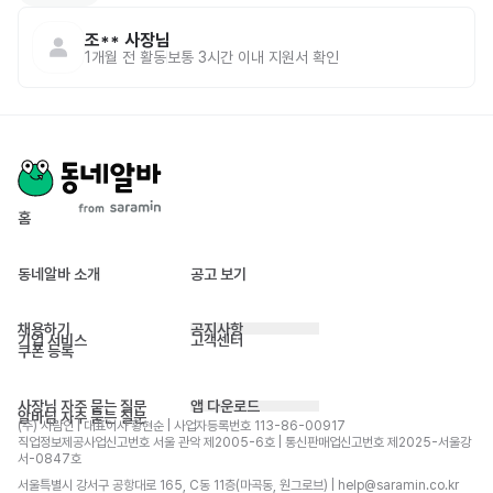
조**
사장님
1개월 전
활동
보통 3시간 이내 지원서 확인
홈
동네알바 소개
공고 보기
채용하기
공지사항
기업 서비스
고객센터
쿠폰 등록
사장님 자주 묻는 질문
앱 다운로드
알바님 자주 묻는 질문
(주) 사람인 | 대표이사 황현순 | 사업자등록번호 113-86-00917 
직업정보제공사업신고번호 서울 관악 제2005-6호 | 통신판매업신고번호 제2025-서울강
서-0847호
서울특별시 강서구 공항대로 165, C동 11층(마곡동, 원그로브) | help@saramin.co.kr