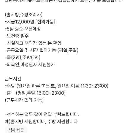
율량동에서 새로 오픈하는 삼겹살집에서 오픈멤버를 모집합니다

(홀서빙,주방조리사)

-시급12,000원 [협의가능]

-5월 중순 오픈예정

-보건증 필수

-성실하고 책임감 있는 분 환영 

-근무요일 및 시간 협의가능 (평일,주말)

-홀(2명),주방(1명)

-외국인,미성년자 지원불가 

근무시간

-주방 (일요일 하루 또는 토, 일요일 이틀 11:30~23:00)

-홀    (평일,주말 16:00~23:00)

(근무시간 협의 가능)

-선호하는 업무 같이 전달 부탁드립니다. 

예)홀서빙 지원합니다, 주방 지원합니다
식사 제공