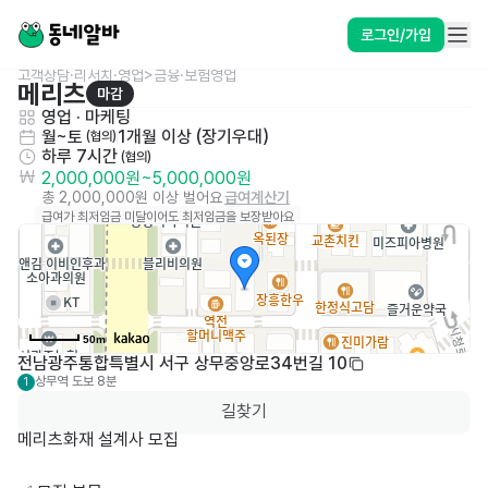
로그인/가입
고객상담·리서치·영업>금융·보험영업
메리츠
마감
영업 · 마케팅
월~토
1개월 이상 (장기우대)
 (협의)
하루 7시간
 (협의)
2,000,000원
~
5,000,000원
총 2,000,000원 이상 벌어요
급여계산기
급여가 최저임금 미달이어도 최저임금을 보장받아요
50m
전남광주통합특별시 서구 상무중앙로34번길 10
상무역
도보 8분
1
길찾기
메리츠화재 설계사 모집
