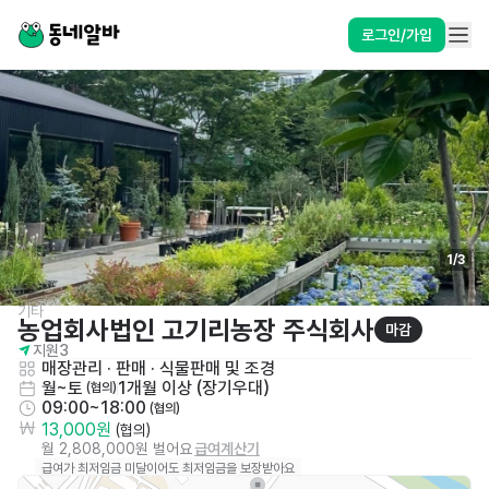
로그인/가입
1
/
3
기타
농업회사법인 고기리농장 주식회사
마감
지원
3
매장관리 · 판매
 · 
식물판매 및 조경
월~토
1개월 이상 (장기우대)
 (협의)
09:00~18:00
 (협의)
13,000원
 (협의)
월 2,808,000원 벌어요
급여계산기
급여가 최저임금 미달이어도 최저임금을 보장받아요