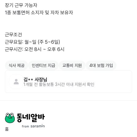
장기 근무 가능자

1종 보통면허 소지자 및 자차 보유자

근무조건

근무요일: 월~일 (주 5~6일)

근무시간: 오전 8시 ~ 오후 6시

식사 제공
인센티브 지급
교통비 지원
4대 보험 가입
김**
사장님
1개월 전
활동
보통 3시간 이내 지원서 확인
홈