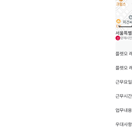
서울특별시
양재시민
신
플렛오 
플렛오 레
근무요일:
근무시간:
업무내용:
우대사항: