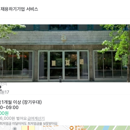
기
채용하기
기업 서비스
브런치
오
지원
17
금
1개월 이상 (장기우대)
30~09:00
000원
46,000원 벌어요
급여계산기
 최저임금 미달이어도 최저임금을 보장받아요