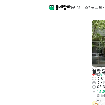
동네알바 소개
공고 보
음식점>
플랫
찜
2
주방
수~
05:
13,
월 5
급여가