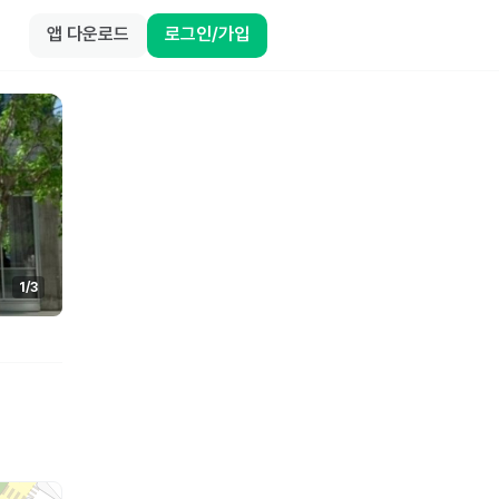
앱 다운로드
로그인/가입
1
/
3