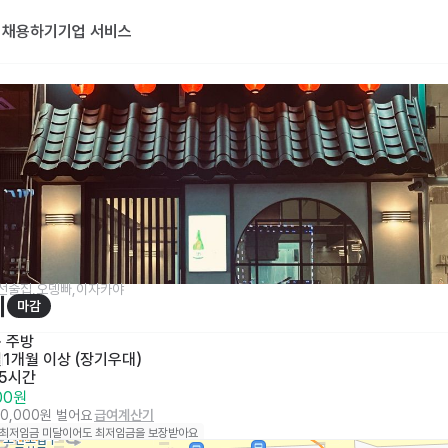
기
채용하기
기업 서비스
선술집,오뎅빠,이자카야
이
마감
· 
주방
일
1개월 이상 (장기우대)
 5시간
000원
40,000원 벌어요
급여계산기
 최저임금 미달이어도 최저임금을 보장받아요