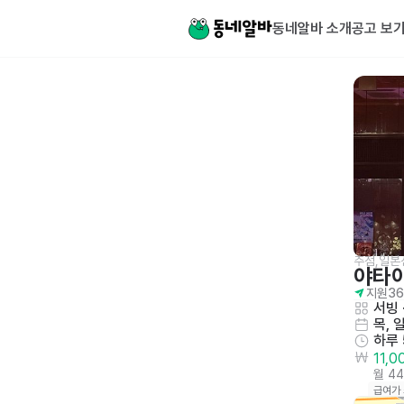
동네알바 소개
공고 보
주점,일본
야타
지원
36
서빙
 
목, 
하루
11,
월 4
급여가