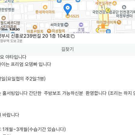
50m
부시 신흥로239번길 20 1층 104호
정부역
도보 2분
길찾기
요 야타입니다

타이는 프리엄 오뎅빠 입니다

일(요일협의 주2일:1명)

는 홀서빙입니다 간단한  주방보조 가능하신분  환영합니다 (조리는 하지
 바랍니다 

 1개월~3개월(수습기간 있습니다)
