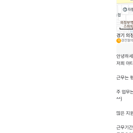
경기 의정
경전철의
의
안녕하세
저희 야
근무는 평
주 업무
^^)

많은 지원
근무기간: