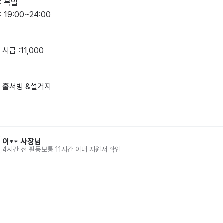
 목일

19:00~24:00

시급 :11,000

부 홀서빙 &설거지 

이**
사장님
4시간 전
활동
보통 11시간 이내 지원서 확인