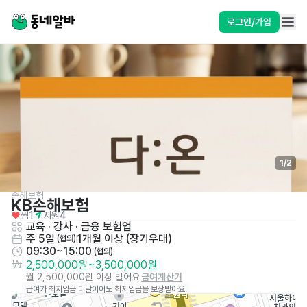
로그인/가입
1
/
2
손해보험
KB손해보험
찜
1
지원
4
교육 · 강사
 · 
금융 보험업
주 5일
1개월 이상 (장기우대)
 (협의)
09:30~15:00
 (협의)
2,500,000원
~
3,500,000원
월 2,500,000원 이상 벌어요
급여계산기
급여가 최저임금 미달이어도 최저임금을 보장받아요