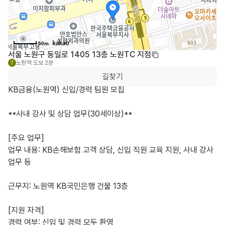
50m
서울 노원구 동일로 1405 13층 노원TC 지점
노원역
도보 2분
7
길찾기
KB금융(노원역) 신입/경력 팀원 모집 

**사내 강사 및 상담 업무(30세이상)**

​[주요 업무]

​업무 내용: KB손해보험 고객 상담, 신입 직원 교육 지원, 사내 강사 
업무 등

​근무지: 노원역 KB국민은행 건물 13층

​[지원 자격]

​경력 여부: 신입 및 경력 모두 환영
