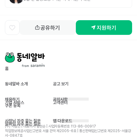
공유하기
지원하기
홈
동네알바 소개
공고 보기
채용하기
공지사항
기업 서비스
고객센터
쿠폰 등록
사장님 자주 묻는 질문
앱 다운로드
알바님 자주 묻는 질문
(주) 사람인 | 대표이사 황현순 | 사업자등록번호 113-86-00917 
직업정보제공사업신고번호 서울 관악 제2005-6호 | 통신판매업신고번호 제2025-서울강
서-0847호