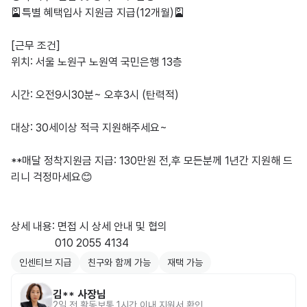
🎴특별 혜택​입사 지원금 지급(12개월)🎴

​[근무 조건]

​위치: 서울 노원구 노원역 국민은행 13층

​시간: 오전9시30분~ 오후3시 (탄력적)

​대상: 30세이상 적극 지원해주세요~

**매달 정착지원금 지급: 130만원 전,후 모든분께 1년간 지원해 드
리니 걱정마세요😊

​상세 내용: 면접 시 상세 안내 및 협의

                010 2055 4134
인센티브 지급
친구와 함께 가능
재택 가능
김**
사장님
2일 전
활동
보통 1시간 이내 지원서 확인