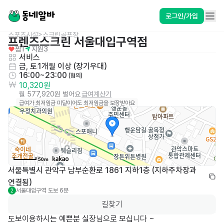
로그인/가입
스포츠시설>스크린골프장
프렌즈스크린 서울대입구역점
찜
1
지원
3
서비스
금, 토
1개월 이상 (장기우대)
16:00~23:00
 (협의)
10,320원
월 577,920원 벌어요
급여계산기
급여가 최저임금 미달이어도 최저임금을 보장받아요
50m
서울특별시 관악구 남부순환로 1861 지하1층 (지하주차장과 
연결됨)
서울대입구역
도보 6분
2
길찾기
도보이용하시는 예쁜분 실장님으로 모십니다 ~ 