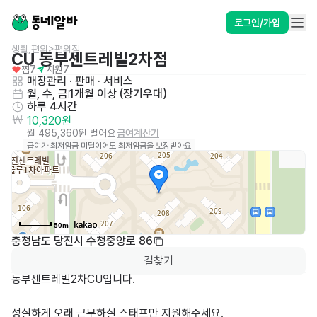
로그인/가입
생활,편의>편의점
CU 동부센트레빌2차점
찜
7
지원
7
매장관리 · 판매
 · 
서비스
월, 수, 금
1개월 이상 (장기우대)
하루 4시간
10,320원
월 495,360원 벌어요
급여계산기
급여가 최저임금 미달이어도 최저임금을 보장받아요
50m
충청남도 당진시 수청중앙로 86
길찾기
동부센트레빌2차CU입니다.

성실하게 오래 근무하실 스태프만 지원해주세요.
