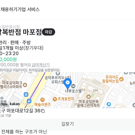
기
채용하기
기업 서비스
>일반음식점
팔복반점 마포점
마감
리 · 판매
 · 
주방
일
1개월 이상
(
장기우대
)
20~23:20
00,000원
,200,000원 벌어요
급여계산기
 최저임금 미달이어도 최저임금을 보장받아요
50m
구 마포대로12길 36
도보 11분
길찾기
전체를 하는 구조가 아닌
