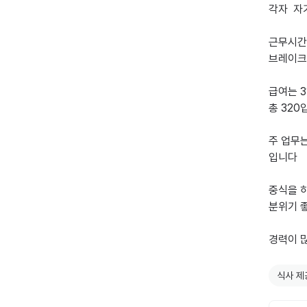
각자  자
근무시간은
브레이크타
급여는 3
총 320
주 업무는
입니다

중식을 
분위기 
경력이 
식사 제