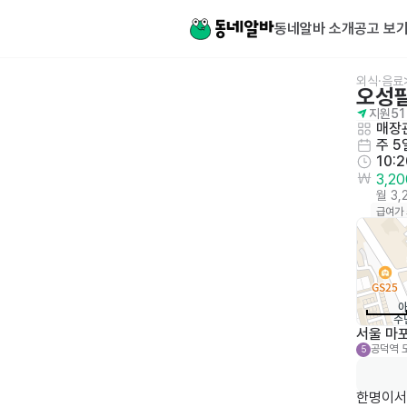
동네알바 소개
공고 보
외식·음료
오성
지원
51
매장관
주 5
10:
3,2
월 3
급여가
서울 마포
공덕역
5
한명이서 