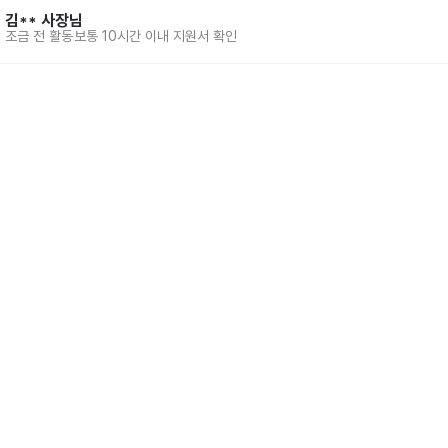
김**
사장님
조금 전
활동
보통 10시간 이내 지원서 확인
홈
동네알바 소개
공고 
86-00917 
| 통신판매업신고번호 제2025-서울강서-0847호