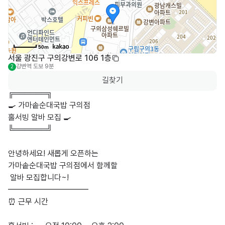
50m
서울 광진구 구의강변로 106 1층
강변역
도보 9분
2
길찾기
╔══════╗

🍳 가마솥순대국밥 구의점 

홀서빙 알바 모집 🍳

╚══════╝

안녕하세요! 새롭게 오픈하는

가마솥순대국밥 구의점에서 함께할

 알바 모집합니다~!

━━━━━━━━━━

⏰ 근무 시간
