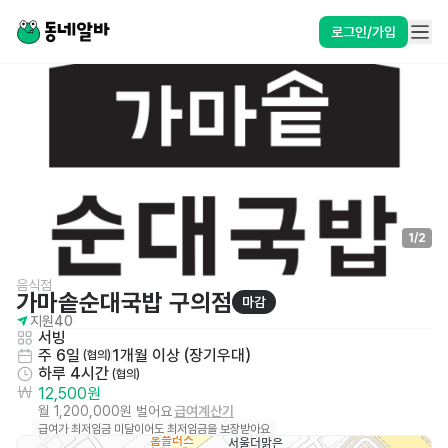
로그인/가입
1
/
2
음식점
가마솥순대국밥 구의점
마감
지원
40
서빙
주 6일
1개월 이상 (장기우대)
 (협의)
하루 4시간
 (협의)
12,500원
월 1,200,000원 벌어요
급여계산기
급여가 최저임금 미달이어도 최저임금을 보장받아요