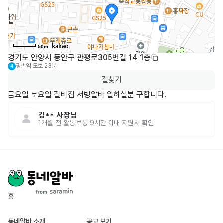
50m
경기도 안양시 동안구 관평로305번길 14 1층
평촌역
도보 23분
4
길찾기
금요일 토요일 갈비집 서빙알바 일하실분 구합니다. 
김**
사장님
1개월 전
활동
보통 9시간 이내 지원서 확인
홈
동네알바 소개
공고 보기