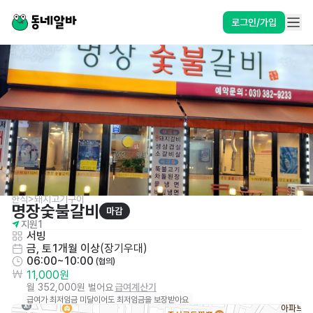
로그인/가입
한식>돼지고기구이
명장숯불갈비
마감
지원
1
서빙
금, 토
1개월 이상
(
장기우대
)
06:00~10:00
 (협의)
11,000원
월 352,000원 벌어요
급여계산기
급여가 최저임금 미달이어도 최저임금을 보장받아요