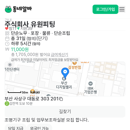
로그인/가입
가내
주식회사 유원피팅
찜
11
지원
39
단순노무 · 포장 · 물류
 · 
단순조립
총 31일
(
단기
)
 (협의)
하루 5시간
 (협의)
11,000원
총 1,705,000원 벌어요
급여계산기
급여가 최저임금 미달이어도 최저임금을 보장받아요
50m
부산 사상구 대동로 303 201
감전역
도보 10분
2
길찾기
조명기구 조립 및 업무보조하실분 모집 합니다.
당일 지급
외국인 가능