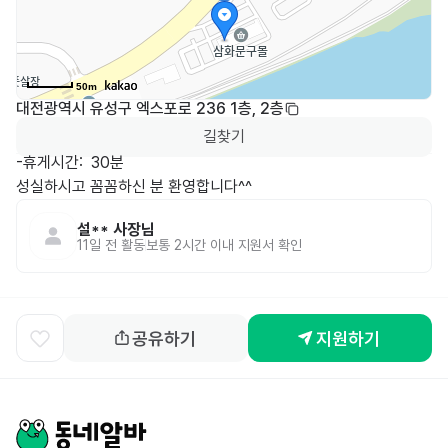
50m
대전광역시 유성구 엑스포로 236 1층, 2층
길찾기
-휴게시간:  30분

성실하시고 꼼꼼하신 분 환영합니다^^
설**
사장님
11일 전
활동
보통 2시간 이내 지원서 확인
공유하기
지원하기