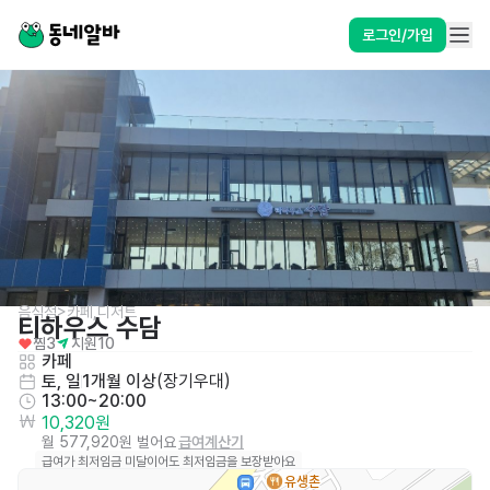
로그인/가입
음식점>카페,디저트
티하우스 수담
찜
3
지원
10
카페
토, 일
1개월 이상
(
장기우대
)
13:00~20:00
10,320원
월 577,920원 벌어요
급여계산기
급여가 최저임금 미달이어도 최저임금을 보장받아요