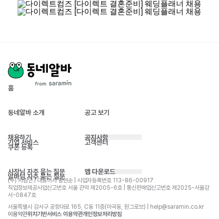
홈
동네알바 소개
공고 보기
채용하기
공지사항
기업 서비스
고객센터
쿠폰 등록
사장님 자주 묻는 질문
앱 다운로드
알바님 자주 묻는 질문
(주) 사람인 | 대표이사 황현순 | 사업자등록번호 113-86-00917 
직업정보제공사업신고번호 서울 관악 제2005-6호 | 통신판매업신고번호 제2025-서울강
서-0847호
서울특별시 강서구 공항대로 165, C동 11층(마곡동, 원그로브) | help@saramin.co.kr
이용약관
위치기반서비스 이용약관
개인정보처리방침