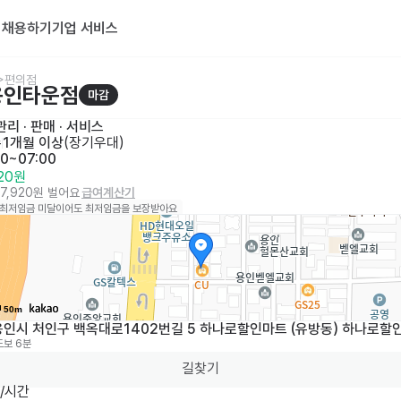
기
채용하기
기업 서비스
>편의점
용인타운점
마감
리 · 판매
 · 
서비스
수
1개월 이상
(
장기우대
)
00~07:00
320원
77,920원 벌어요
급여계산기
 최저임금 미달이어도 최저임금을 보장받아요
50m
용인시 처인구 백옥대로1402번길 5 하나로할인마트 (유방동) 하나로할
도보 6분
길찾기
시간
