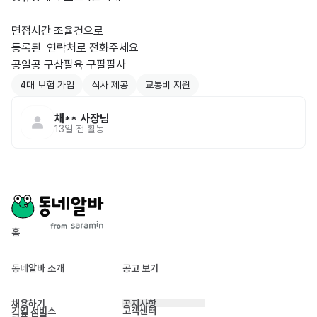
면접시간 조율건으로

등록된  연락처로 전화주세요

공일공 구삼팔육 구팔팔사
4대 보험 가입
식사 제공
교통비 지원
채**
사장님
13일 전
활동
홈
동네알바 소개
공고 보기
채용하기
공지사항
기업 서비스
고객센터