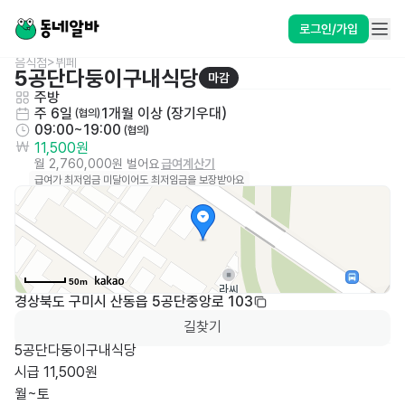
로그인/가입
음식점>뷔페
5공단다둥이구내식당
마감
주방
주 6일
1개월 이상 (장기우대)
 (협의)
09:00~19:00
 (협의)
11,500원
월 2,760,000원 벌어요
급여계산기
급여가 최저임금 미달이어도 최저임금을 보장받아요
50m
경상북도 구미시 산동읍 5공단중앙로 103
길찾기
5공단다둥이구내식당

시급 11,500원

월~토
