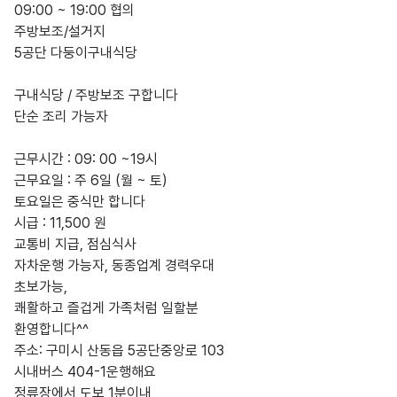
09:00 ~ 19:00 협의

주방보조/설거지

5공단 다둥이구내식당 

구내식당 / 주방보조 구합니다

단순 조리 가능자

근무시간 : 09: 00 ~19시 

근무요일 : 주 6일 (월 ~ 토)

토요일은 중식만 합니다

시급 : 11,500 원 

교통비 지급, 점심식사 

자차운행 가능자, 동종업계 경력우대

초보가능, 

쾌활하고 즐겁게 가족처럼 일할분 

환영합니다^^

주소: 구미시 산동읍 5공단중앙로 103

시내버스 404-1운행해요

정류장에서 도보 1분이내
