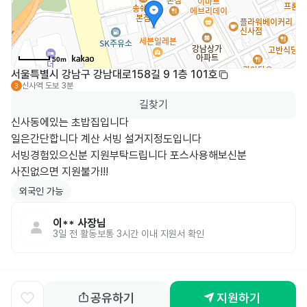
50m
서울특별시 강남구 강남대로158길 9 1층 101호
신사역
도보 3분
3
길찾기
신사동에있는 초밥집입니다

일은간단합니다 계산 서빙 설거지정도입니다 

서빙경험있으신분 지원부탁드립니다 포스사용해보신분

사진없으면 지원불가!!!
외국인 가능
이**
사장님
3일 전
활동
보통 3시간 이내 지원서 확인
공유하기
지원하기