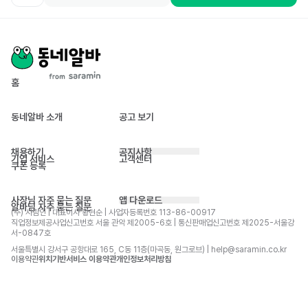
홈
동네알바 소개
공고 보기
채용하기
공지사항
기업 서비스
고객센터
쿠폰 등록
사장님 자주 묻는 질문
앱 다운로드
알바님 자주 묻는 질문
(주) 사람인 | 대표이사 황현순 | 사업자등록번호 113-86-00917 
직업정보제공사업신고번호 서울 관악 제2005-6호 | 통신판매업신고번호 제2025-서울강
서-0847호
서울특별시 강서구 공항대로 165, C동 11층(마곡동, 원그로브) | help@saramin.co.kr
이용약관
위치기반서비스 이용약관
개인정보처리방침