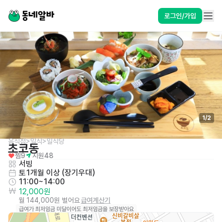
로그인/가입
1
/
2
음식점>일식>일식당
초코동
찜
9
지원
48
서빙
토
1개월 이상 (장기우대)
11:00~14:00
12,000원
월 144,000원 벌어요
급여계산기
급여가 최저임금 미달이어도 최저임금을 보장받아요