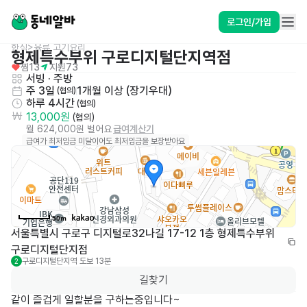
로그인/가입
한식>육류,고기요리
형제특수부위 구로디지털단지역점
찜
13
지원
73
서빙
 · 
주방
주 3일
1개월 이상 (장기우대)
 (협의)
하루 4시간
 (협의)
13,000원
 (협의)
월 624,000원 벌어요
급여계산기
급여가 최저임금 미달이어도 최저임금을 보장받아요
50m
서울특별시 구로구 디지털로32나길 17-12 1층 형제특수부위 
구로디지털단지점
구로디지털단지역
도보 13분
2
길찾기
같이 즐겁게 일할분을 구하는중입니다~