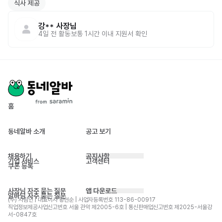
식사 제공
강**
사장님
4일 전
활동
보통 1시간 이내 지원서 확인
홈
동네알바 소개
공고 보기
채용하기
공지사항
기업 서비스
고객센터
쿠폰 등록
사장님 자주 묻는 질문
앱 다운로드
알바님 자주 묻는 질문
(주) 사람인 | 대표이사 황현순 | 사업자등록번호 113-86-00917 
직업정보제공사업신고번호 서울 관악 제2005-6호 | 통신판매업신고번호 제2025-서울강
서-0847호