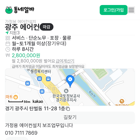
로그인/가입
가정용 에어컨설치
광주 에어컨
마감
지원
3
서비스
 · 
단순노무 · 포장 · 물류
월~토
1개월 이상
(
장기우대
)
하루 8시간
2,800,000원
월 2,800,000원 벌어요
급여계산기
급여가 최저임금 미달이어도 최저임금을 보장받아요
50m
경기 광주시 탄벌동 11-28 1층
길찾기
가정용 에어컨설치 보조업무입니다 

010 7111 7869