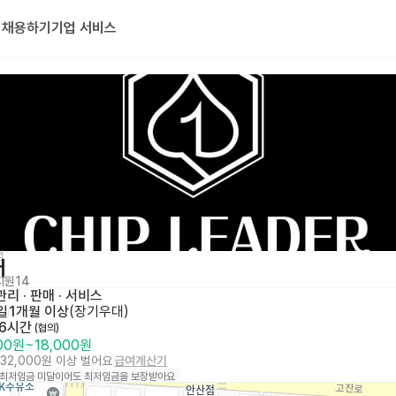
기
채용하기
기업 서비스
점
더
지원
14
리 · 판매
 · 
서비스
일
1개월 이상
(
장기우대
)
 6시간
 (협의)
000원
~
18,000원
632,000원 이상 벌어요
급여계산기
 최저임금 미달이어도 최저임금을 보장받아요