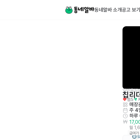
동네알바 소개
공고 보
일반음식
칩리
찜
5
매장관
주 4
하루
17,
월 1,
급여가