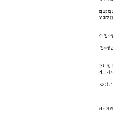
학력: 학
우대조건:
◇ 접수방
 접수방법: 온라인지원, 간편문자지원, 전화연락

전화 및 
라고 하시
 ◇ 담당자정보

담당자명: