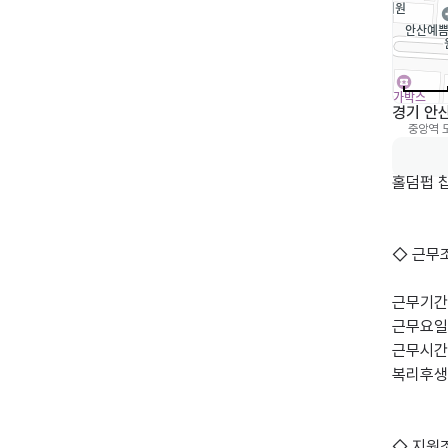
경기 안산
중앙역
0
홀덤펍 
◇ 근무조
근무기간:
근무요일:
근무시간:
복리후생:
◇ 지원조