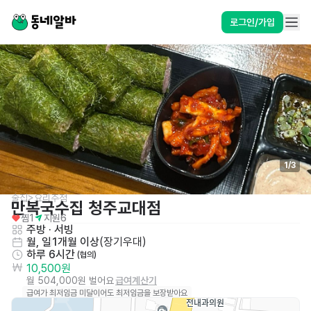
로그인/가입
1
/
3
술집>요리주점
만복국수집 청주교대점
찜
1
지원
6
주방
 · 
서빙
월, 일
1개월 이상
(
장기우대
)
하루 6시간
 (협의)
10,500원
월 504,000원 벌어요
급여계산기
급여가 최저임금 미달이어도 최저임금을 보장받아요