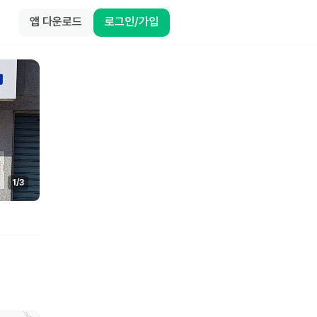
앱 다운로드
로그인/가입
1
/
3