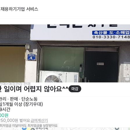
기
채용하기
기업 서비스
판매>매장관리·판매
 일이며 어렵지 않아요^^
마감
리 · 판매
 · 
단순노동
일
1개월 이상 (장기우대)
 9시간
500원
,250,000원 벌어요
급여계산기
 최저임금 미달이어도 최저임금을 보장받아요