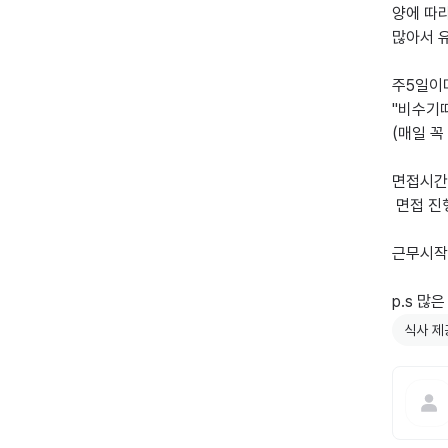
양에 따라
많아서 유
주5일이며
''비수기
(매일 꼭
면접시간 
 면접 진행 합니다

근무시작일
p.s 많
식사 제