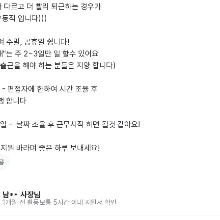
 다르고 더 빨리 퇴근하는 경우가

동적 입니다)))

 주말, 공휴일 쉽니다!

때''는 주 2~3일만 일 할수 있어요

 출근을 해야 하는 분들은 지양 합니다)

- 면접자에 한하여 시간 조율 후

 -  날짜 조율 후 근무시작 하면 될것 같아요!

은 지원 바라며 좋은 하루 보내세요!
공
남**
사장님
1개월 전
활동
보통 5시간 이내 지원서 확인