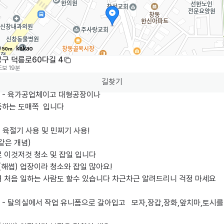
50m
봉구 덕릉로60다길 4
도보 19분
길찾기
 - 육가공업체이고 대형공장이나

하는 도매쪽  입니다

- 육절기 사용 및 민찌기 사용!

같은 개념) 

(해썹) 업장이라 청소와 잡일 많아요!

- 탈의실에서 작업 유니폼으로 갈아입고   모자,장갑,장화,앞치마,토시를