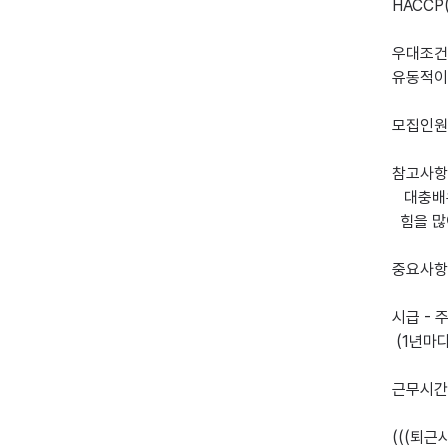
HACCP
우대조건 
유동적이라
모집인원 -
참고사항 
   대충배우고 시간만 떼우려 하는분 X , 

  힘을 많이 쓰는 일이라 본인이 힘과 체력이 약하신분들은 X

중요사항 
시급 - 
 (1년마다 퇴직금있음)

근무시간 
(((퇴근