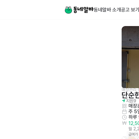
동네알바 소개
공고 보
매장관리·
단순한
지원
9
매장관
주 5
하루
12,
월 2
급여가