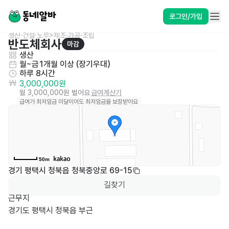
로그인/가입
생산·건설·노무>제조·가공·조립
반도체회사
마감
생산
월~금
1개월 이상 (장기우대)
하루 8시간
3,000,000원
월 3,000,000원 벌어요
급여계산기
급여가 최저임금 미달이어도 최저임금을 보장받아요
50m
경기 평택시 청북읍 청북중앙로 69-15
길찾기
근무지         

경기도 평택시 청북읍 부근 
