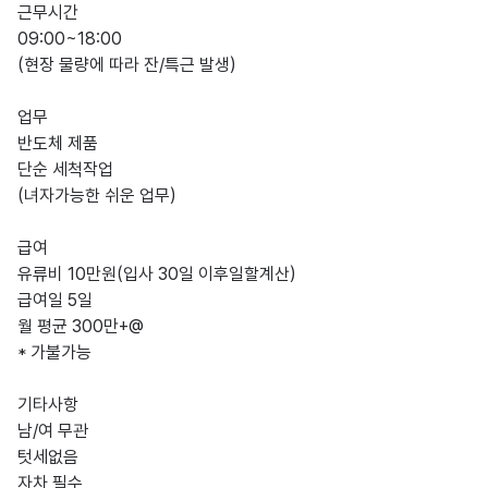
근무시간         

09:00~18:00         

(현장 물량에 따라 잔/특근 발생)         

업무         

반도체 제품         

단순 세척작업 

(녀자가능한 쉬운 업무)               

급여           

유류비 10만원(입사 30일 이후일할계산)         

급여일 5일         

월 평균 300만+@         

* 가불가능         

기타사항

남/여 무관            

텃세없음         

자차 필수