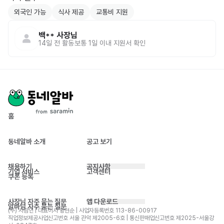
외국인 가능
식사 제공
교통비 지원
백**
사장님
14일 전
활동
보통 1일 이내 지원서 확인
홈
동네알바 소개
공고 보기
채용하기
공지사항
기업 서비스
고객센터
쿠폰 등록
사장님 자주 묻는 질문
앱 다운로드
알바님 자주 묻는 질문
(주) 사람인 | 대표이사 황현순 | 사업자등록번호 113-86-00917 
직업정보제공사업신고번호 서울 관악 제2005-6호 | 통신판매업신고번호 제2025-서울강