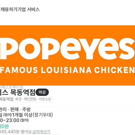
기
채용하기
기업 서비스
>패스트푸드점
이스 목동역점
마감
목동역점
파견 · 헤드헌팅 · 아웃소싱
리 · 판매
 · 
주방
일
1개월 이상
(
장기우대
)
 (협의)
00~23:00
 (협의)
320원
,045,440원 벌어요
급여계산기