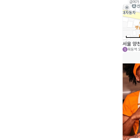
급여가
서울 양천
목동역
5