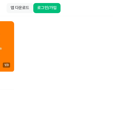
앱 다운로드
로그인/가입
1
/
3