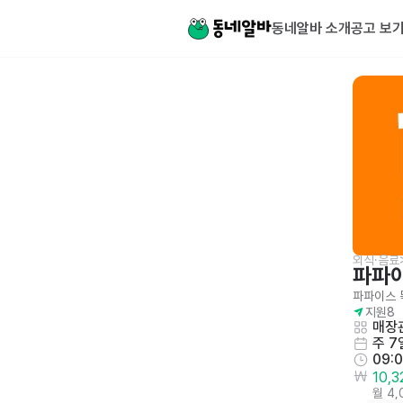
동네알바 소개
공고 보
외식·음료
파파
파파이스 
지원
8
매장관
주 7
09:
10,
월 4