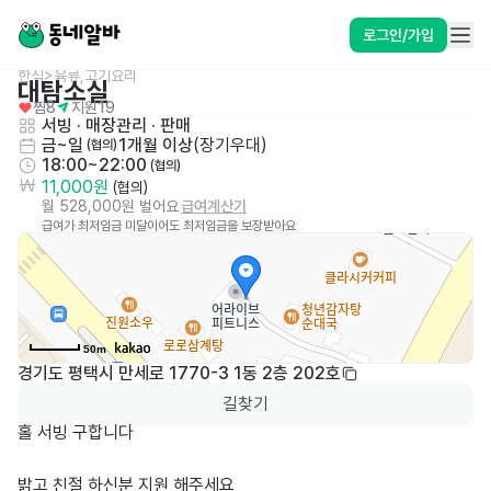
로그인/가입
한식>육류,고기요리
대탐소실
찜
8
지원
19
서빙
 · 
매장관리 · 판매
금~일
1개월 이상
(
장기우대
)
 (협의)
18:00~22:00
 (협의)
11,000원
 (협의)
월 528,000원 벌어요
급여계산기
급여가 최저임금 미달이어도 최저임금을 보장받아요
50m
경기도 평택시 만세로 1770-3 1동 2층 202호
길찾기
홀 서빙 구합니다 

밝고 친절 하신분 지원 해주세요 
