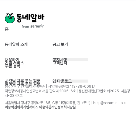
홈
동네알바 소개
공고 보기
채용하기
공지사항
기업 서비스
고객센터
쿠폰 등록
사장님 자주 묻는 질문
앱 다운로드
알바님 자주 묻는 질문
(주) 사람인 | 대표이사 황현순 | 사업자등록번호 113-86-00917 
직업정보제공사업신고번호 서울 관악 제2005-6호 | 통신판매업신고번호 제2025-서울강
서-0847호
서울특별시 강서구 공항대로 165, C동 11층(마곡동, 원그로브) | help@saramin.co.kr
이용약관
위치기반서비스 이용약관
개인정보처리방침