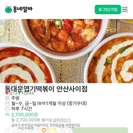
로그인/가입
음식점>분식
동대문엽기떡볶이 안산사이점
찜
13
지원
46
주방
월~수, 금~일
1개월 이상 (장기우대)
 (협의)
하루 7시간
2,700,000원
월 2,700,000원 벌어요
급여계산기
급여가 최저임금 미달이어도 최저임금을 보장받아요