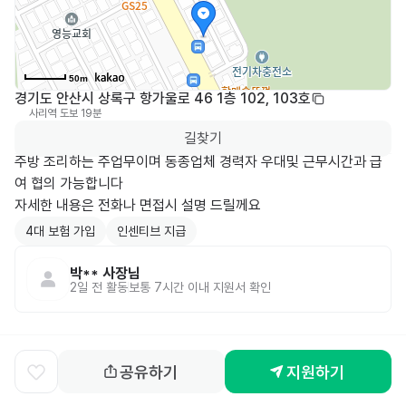
50m
경기도 안산시 상록구 항가울로 46 1층 102, 103호
사리역
도보 19분
0
길찾기
주방 조리하는 주업무이며 동종업체 경력자 우대및 근무시간과 급
여 협의 가능합니다

자세한 내용은 전화나 면접시 설명 드릴께요
4대 보험 가입
인센티브 지급
박**
사장님
2일 전
활동
보통 7시간 이내 지원서 확인
공유하기
지원하기