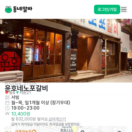
로그인/가입
한식>육류,고기요리
윤호네노포갈비
찜
4
지원
21
서빙
월~목, 일
1개월 이상 (장기우대)
19:00~23:00
10,400원
월 832,000원 벌어요
급여계산기
급여가 최저임금 미달이어도 최저임금을 보장받아요