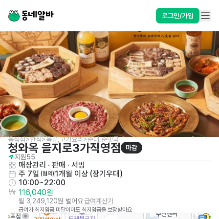
로그인/가입
음식점>한식>육류,고기요리>순대,순댓국
청와옥 을지로3가직영점
마감
지원
55
매장관리 · 판매
 · 
서빙
주 7일
1개월 이상 (장기우대)
 (협의)
10:00~22:00
116,040원
월 3,249,120원 벌어요
급여계산기
급여가 최저임금 미달이어도 최저임금을 보장받아요