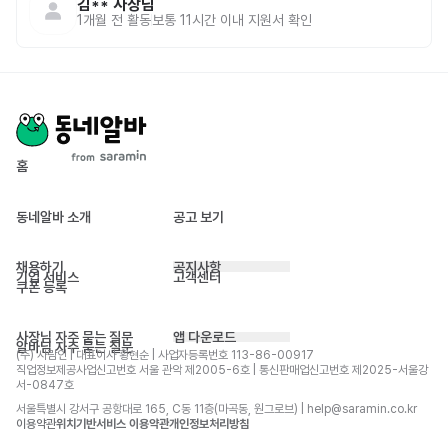
김**
사장님
1개월 전
활동
보통 11시간 이내 지원서 확인
홈
동네알바 소개
공고 보기
채용하기
공지사항
기업 서비스
고객센터
쿠폰 등록
사장님 자주 묻는 질문
앱 다운로드
알바님 자주 묻는 질문
(주) 사람인 | 대표이사 황현순 | 사업자등록번호 113-86-00917 
직업정보제공사업신고번호 서울 관악 제2005-6호 | 통신판매업신고번호 제2025-서울강
서-0847호
서울특별시 강서구 공항대로 165, C동 11층(마곡동, 원그로브) | help@saramin.co.kr
이용약관
위치기반서비스 이용약관
개인정보처리방침