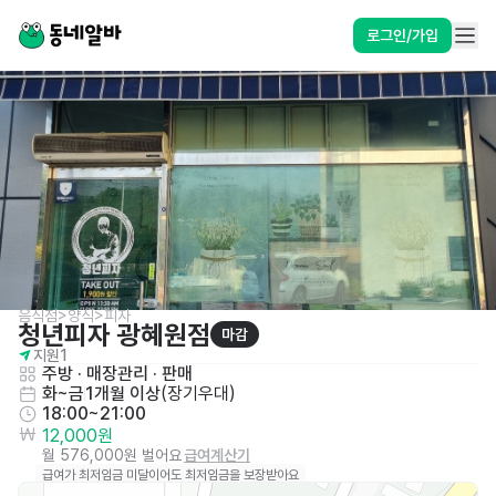
로그인/가입
음식점>양식>피자
청년피자 광혜원점
마감
지원
1
주방
 · 
매장관리 · 판매
화~금
1개월 이상
(
장기우대
)
18:00~21:00
12,000원
월 576,000원 벌어요
급여계산기
급여가 최저임금 미달이어도 최저임금을 보장받아요