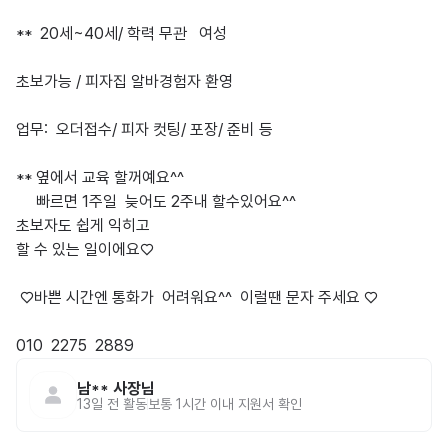
**  20세~40세/ 학력 무관   여성

초보가능 / 피자집 알바경험자 환영

업무:  오더접수/ 피자 컷팅/ 포장/ 준비 등

** 옆에서 교육 할꺼예요^^

     빠르면 1주일  늦어도 2주내 할수있어요^^

초보자도 쉽게 익히고 

할 수 있는 일이에요♡

 ♡바쁜 시간엔 통화가  어려워요^^  이럴땐 문자 주세요 ♡

010  2275  2889
남**
사장님
13일 전
활동
보통 1시간 이내 지원서 확인