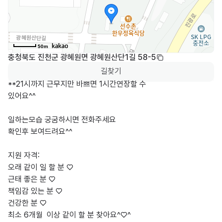
50m
충청북도 진천군 광혜원면 광혜원산단1길 58-5
길찾기
**21시까지 근무지만 바쁘면 1시간연장할 수

있어요^^

일하는모습 궁굼하시면 전화주세요 

확인후 보여드려요^^

지원 자격:

오래 같이 일 할 분 ♡

근태 좋은 분 ♡

책임감 있는 분 ♡

건강한 분 ♡

최소 6개월  이상 같이 할 분 찾아요^♡^
