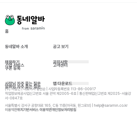
홈
동네알바 소개
공고 보기
채용하기
공지사항
기업 서비스
고객센터
쿠폰 등록
사장님 자주 묻는 질문
앱 다운로드
알바님 자주 묻는 질문
(주) 사람인 | 대표이사 황현순 | 사업자등록번호 113-86-00917 
직업정보제공사업신고번호 서울 관악 제2005-6호 | 통신판매업신고번호 제2025-서울강
서-0847호
서울특별시 강서구 공항대로 165, C동 11층(마곡동, 원그로브) | help@saramin.co.kr
이용약관
위치기반서비스 이용약관
개인정보처리방침