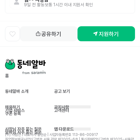
9일 전
활동
보통 1시간 이내 지원서 확인
공유하기
지원하기
홈
동네알바 소개
공고 보기
채용하기
공지사항
기업 서비스
고객센터
쿠폰 등록
사장님 자주 묻는 질문
앱 다운로드
알바님 자주 묻는 질문
(주) 사람인 | 대표이사 황현순 | 사업자등록번호 113-86-00917 
직업정보제공사업신고번호 서울 관악 제2005-6호 | 통신판매업신고번호 제2025-서울강