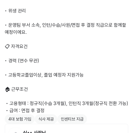
• 위생 관리

• 운영팀 부서 소속, 인턴/수습/사원/면접 후 결정 직급으로 함께할 
예정이에요.

📋 자격요건

• 경력 (연수 무관)

• 고등학교졸업이상, 졸업 예정자 지원가능

🏠 근무조건

 • 고용형태 : 정규직(수습 3개월), 인턴직 3개월(정규직 전환 가능) 

 • 급여 : 면접 후 결정
4대 보험 가입
식사 제공
인센티브 지급
심**
사장님