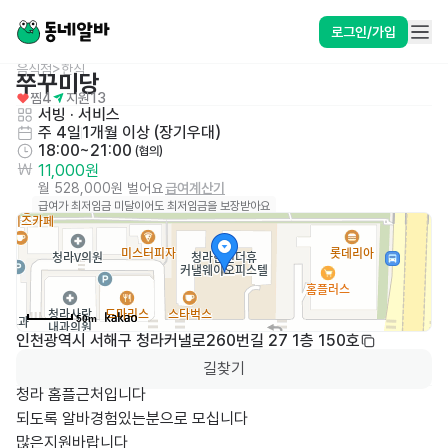
로그인/가입
음식점>한식
쭈꾸미당
찜
4
지원
13
서빙
 · 
서비스
주 4일
1개월 이상 (장기우대)
18:00~21:00
 (협의)
11,000원
월 528,000원 벌어요
급여계산기
급여가 최저임금 미달이어도 최저임금을 보장받아요
50m
인천광역시 서해구 청라커낼로260번길 27 1층 150호
길찾기
청라 홈플근처입니다 

되도록 알바경험있는분으로 모십니다

많은지원바랍니다
