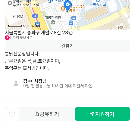
50m
서울특별시 송파구 새말로8길 28
장지역
도보 4분
8
길찾기
통닭전문점입니다.

근무요일은 목,금,토요일이며,

주업무는 홀서빙입니다.
김**
사장님
9일 전
활동
보통 10시간 이내 지원서 확인
공유하기
지원하기