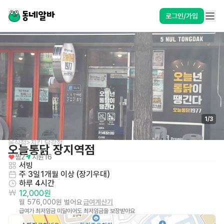
로그인/가입
1
/
3
음식점>치킨,닭강정
오늘통닭 장지역점
찜
2
지원
16
서빙
주 3일
1개월 이상 (장기우대)
하루 4시간
12,000원
월 576,000원 벌어요
급여계산기
급여가 최저임금 미달이어도 최저임금을 보장받아요