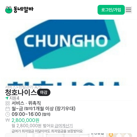
로그인/가입
서비스>렌탈관리·A/S
청호나이스
마감
지원
4
서비스
 · 
위촉직
월~금
1개월 이상 (장기우대)
 (협의)
09:00~16:00
 (협의)
2,800,000원
월 2,800,000원 벌어요
급여계산기
급여가 최저임금 미달이어도 최저임금을 보장받아요