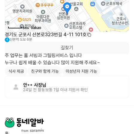
50m
경기도 군포시 산본로323번길 4-11 101호
산본역
도보 6분
4
길찾기
주 업무는 홀 서빙과 그릴링서비스 입니다

누구나 쉽게 배울 수 있습니다 많이 지원해 주세요~
식사 제공
친구와 함께 가능
미성년자 지원 가능
안**
사장님
24일 전
활동
보통 1일 이내 지원서 확인
홈