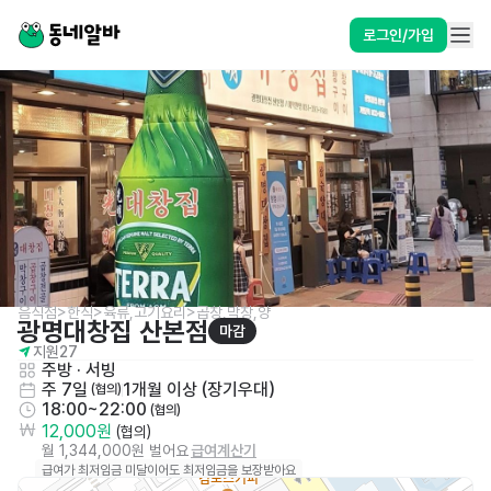
로그인/가입
음식점>한식>육류,고기요리>곱창,막창,양
광명대창집 산본점
마감
지원
27
주방
 · 
서빙
주 7일
1개월 이상 (장기우대)
 (협의)
18:00~22:00
 (협의)
12,000원
 (협의)
월 1,344,000원 벌어요
급여계산기
급여가 최저임금 미달이어도 최저임금을 보장받아요