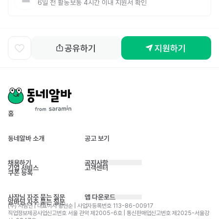
6일 전
활동
보통 4시간 이내 지원서 확인
공유하기
지원하기
홈
동네알바 소개
공고 보기
채용하기
공지사항
기업 서비스
고객센터
쿠폰 등록
사장님 자주 묻는 질문
앱 다운로드
알바님 자주 묻는 질문
(주) 사람인 | 대표이사 황현순 | 사업자등록번호 113-86-00917 
직업정보제공사업신고번호 서울 관악 제2005-6호 | 통신판매업신고번호 제2025-서울강