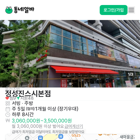
로그인/가입
1
/
3
회전초밥
정성진스시본점
찜
9
지원
48
서빙
 · 
주방
주 5일
1개월 이상 (장기우대)
 (협의)
하루 8시간
3,060,000원
~
3,500,000원
월 3,060,000원 이상 벌어요
급여계산기
급여가 최저임금 미달이어도 최저임금을 보장받아요