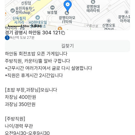
50m
경기 광명시 하안동 304 121
독산역
도보 27분
1
길찾기
하안동 회전초밥 오픈 가게입니다

주방직원, 카운터/홀 알바 구합니다

*근무시간 여러가지여서 글로 다시 설명합니다

*직원은 휴게시간 2시간입니다

[초밥 부장,과장님]모십니다

차장님 400만원

과장님 350만원

[주방직원]

나이/경력 무관

오전9시30-오후9시30
