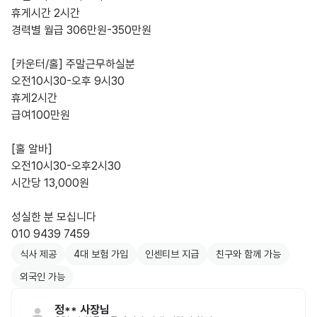
휴게시간 2시간

경력별 월급 306만원-350만원

[카운터/홀] 주말근무하실분

오전10시30-오후 9시30

휴게2시간

급여100만원

[홀 알바]

오전10시30-오후2시30

시간당 13,000원

성실한 분 모십니다

010 9439 7459
식사 제공
4대 보험 가입
인센티브 지급
친구와 함께 가능
외국인 가능
정**
사장님