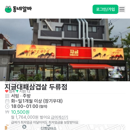
로그인/가입
1
/
3
한식>육류,고기요리
지글대패삼겹살 두류점
찜
4
지원
12
서빙
 · 
주방
화~일
1개월 이상 (장기우대)
18:00~01:00
 (협의)
10,500원
월 1,764,000원 벌어요
급여계산기
급여가 최저임금 미달이어도 최저임금을 보장받아요