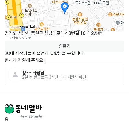
50m
경기도 성남시 중원구 성남대로1148번길 16-1 2층
모란역
도보 7분
0
길찾기
20대 사장님들과 즐겁게 일할분을 구합니다!

편하게 지원해 주세요:)
황**
사장님
2일 전
활동
보통 3시간 이내 지원서 확인
홈