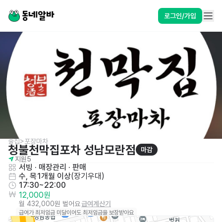
로그인/가입
술집>포장마차
청불천막집포차 성남모란점
마감
지원
5
서빙
 · 
매장관리 · 판매
수, 목
1개월 이상
(
장기우대
)
17:30~22:00
12,000원
월 432,000원 벌어요
급여계산기
급여가 최저임금 미달이어도 최저임금을 보장받아요