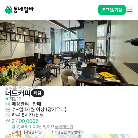
로그인/가입
음식점>카페,디저트
너드커피
마감
지원
13
매장관리 · 판매
수~일
1개월 이상 (장기우대)
하루 8시간
 (협의)
2,400,000원
월 2,400,000원 벌어요
급여계산기
급여가 최저임금 미달이어도 최저임금을 보장받아요