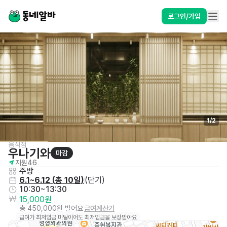
로그인/가입
1
/
2
음식점
우나기와
마감
지원
46
주방
6.1~6.12
 (
총 10일
)
(
단기
)
10:30~13:30
15,000원
총 450,000원 벌어요
급여계산기
급여가 최저임금 미달이어도 최저임금을 보장받아요