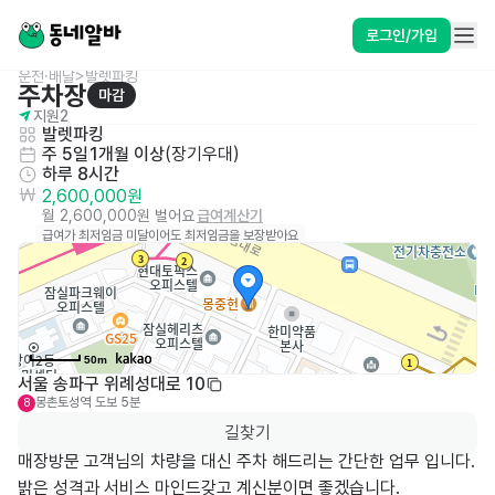
로그인/가입
운전·배달>발렛파킹
주차장
마감
지원
2
발렛파킹
주 5일
1개월 이상
(
장기우대
)
하루 8시간
2,600,000원
월 2,600,000원 벌어요
급여계산기
급여가 최저임금 미달이어도 최저임금을 보장받아요
50m
서울 송파구 위례성대로 10
몽촌토성역
도보 5분
8
길찾기
매장방문 고객님의 차량을 대신 주차 해드리는 간단한 업무 입니다. 
밝은 성격과 서비스 마인드갖고 계신분이면 좋겠습니다.
