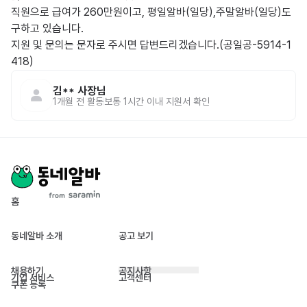
직원으로 급여가 260만원이고, 평일알바(일당),주말알바(일당)도 
구하고 있습니다.

지원 및 문의는 문자로 주시면 답변드리겠습니다.(공일공-5914-1
418)
김**
사장님
1개월 전
활동
보통 1시간 이내 지원서 확인
홈
동네알바 소개
공고 보기
채용하기
공지사항
기업 서비스
고객센터
쿠폰 등록