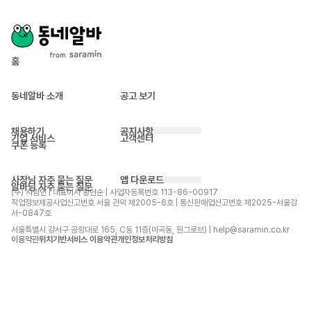
홈
동네알바 소개
공고 보기
채용하기
공지사항
기업 서비스
고객센터
쿠폰 등록
사장님 자주 묻는 질문
앱 다운로드
알바님 자주 묻는 질문
(주) 사람인 | 대표이사 황현순 | 사업자등록번호 113-86-00917 
직업정보제공사업신고번호 서울 관악 제2005-6호 | 통신판매업신고번호 제2025-서울강
서-0847호
서울특별시 강서구 공항대로 165, C동 11층(마곡동, 원그로브) | help@saramin.co.kr
이용약관
위치기반서비스 이용약관
개인정보처리방침