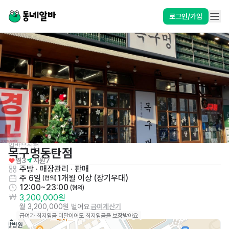
로그인/가입
일반음식점
목구멍동탄점
찜
3
지원
7
주방
 · 
매장관리 · 판매
주 6일
1개월 이상 (장기우대)
 (협의)
12:00~23:00
 (협의)
3,200,000원
월 3,200,000원 벌어요
급여계산기
급여가 최저임금 미달이어도 최저임금을 보장받아요