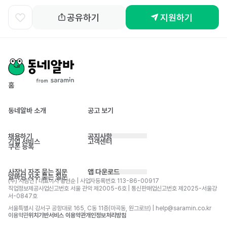
공유하기
지원하기
홈
동네알바 소개
공고 보기
채용하기
공지사항
기업 서비스
고객센터
쿠폰 등록
사장님 자주 묻는 질문
앱 다운로드
알바님 자주 묻는 질문
(주) 사람인 | 대표이사 황현순 | 사업자등록번호 113-86-00917 
직업정보제공사업신고번호 서울 관악 제2005-6호 | 통신판매업신고번호 제2025-서울강
서-0847호
서울특별시 강서구 공항대로 165, C동 11층(마곡동, 원그로브) | help@saramin.co.kr
이용약관
위치기반서비스 이용약관
개인정보처리방침