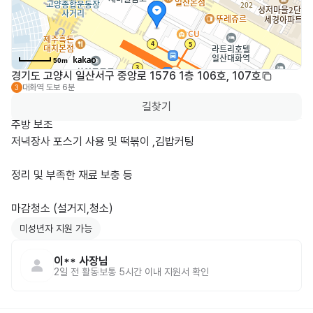
50m
경기도 고양시 일산서구 중앙로 1576 1층 106호, 107호
대화역
도보 6분
3
길찾기
주방 보조

저녁장사 포스기 사용 및 떡볶이 ,김밥커팅 

정리 및 부족한 재료 보충 등

마감청소 (설거지,청소) 
미성년자 지원 가능
이**
사장님
2일 전
활동
보통 5시간 이내 지원서 확인