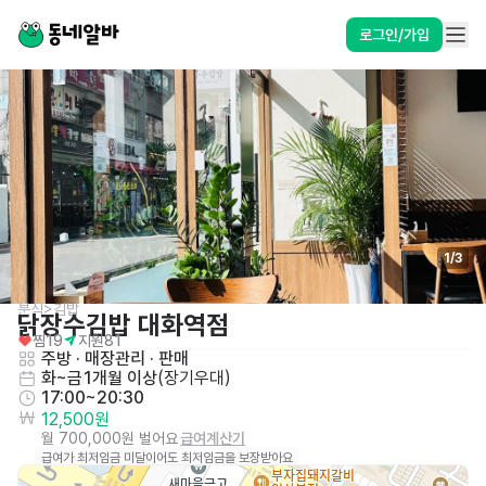
로그인/가입
1
/
3
분식>김밥
닭장수김밥 대화역점
찜
19
지원
81
주방
 · 
매장관리 · 판매
화~금
1개월 이상
(
장기우대
)
17:00~20:30
12,500원
월 700,000원 벌어요
급여계산기
급여가 최저임금 미달이어도 최저임금을 보장받아요