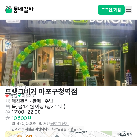
로그인/가입
음식점>햄버거
프랭크버거 마포구청역점
찜
12
지원
47
매장관리 · 판매
 · 
주방
목, 금
1개월 이상 (장기우대)
17:00~22:00
10,500원
월 420,000원 벌어요
급여계산기
급여가 최저임금 미달이어도 최저임금을 보장받아요