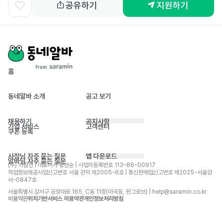
공유하기
지원하기
홈
동네알바 소개
공고 보기
채용하기
공지사항
기업 서비스
고객센터
쿠폰 등록
사장님 자주 묻는 질문
앱 다운로드
알바님 자주 묻는 질문
(주) 사람인 | 대표이사 황현순 | 사업자등록번호 113-86-00917 
직업정보제공사업신고번호 서울 관악 제2005-6호 | 통신판매업신고번호 제2025-서울강
서-0847호
서울특별시 강서구 공항대로 165, C동 11층(마곡동, 원그로브) | help@saramin.co.kr
이용약관
위치기반서비스 이용약관
개인정보처리방침