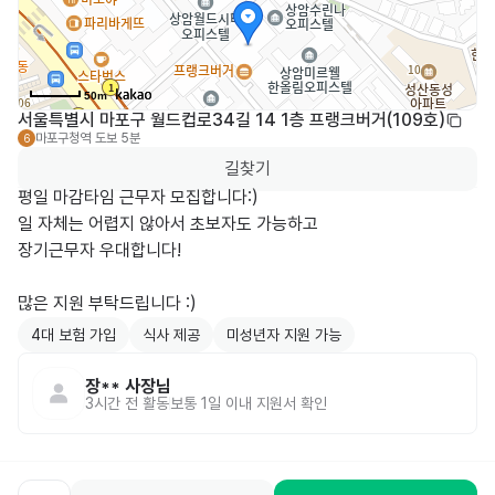
50m
서울특별시 마포구 월드컵로34길 14 1층 프랭크버거(109호)
마포구청역
도보 5분
6
길찾기
평일 마감타임 근무자 모집합니다:)

일 자체는 어렵지 않아서 초보자도 가능하고

장기근무자 우대합니다!

4대 보험 가입
식사 제공
미성년자 지원 가능
장**
사장님
3시간 전
활동
보통 1일 이내 지원서 확인