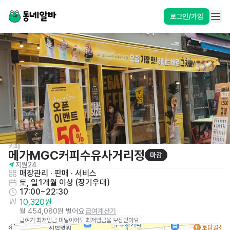
로그인/가입
카페
메가MGC커피수유사거리정
마감
지원
24
매장관리 · 판매
 · 
서비스
토, 일
1개월 이상 (장기우대)
17:00~22:30
10,320원
월 454,080원 벌어요
급여계산기
급여가 최저임금 미달이어도 최저임금을 보장받아요