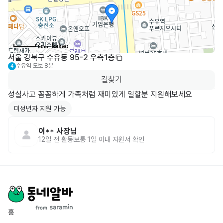
50m
서울 강북구 수유동 95-2 우측1층
수유역
도보 8분
4
길찾기
성실사고 꼼꼼하게 가족처럼 재미있게 일할분 지원해보세요
미성년자 지원 가능
이**
사장님
12일 전
활동
보통 1일 이내 지원서 확인
홈