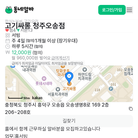
로그인/가입
한식>육류,고기요리
고기싸롱 청주오송점
찜
4
지원
13
서빙
주 4일
1개월 이상 (장기우대)
 (협의)
하루 5시간
 (협의)
12,000원
 (협의)
월 960,000원 벌어요
급여계산기
급여가 최저임금 미달이어도 최저임금을 보장받아요
50m
충청북도 청주시 흥덕구 오송읍 오송생명8로 169 2층 
206~208호
길찾기
홀에서 함께 근무하실 알바분을 모집하고있습니다  

업무:홀서빙
