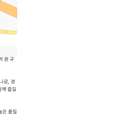
억 원 규
나로, 경
께 즐길 
높은 품질