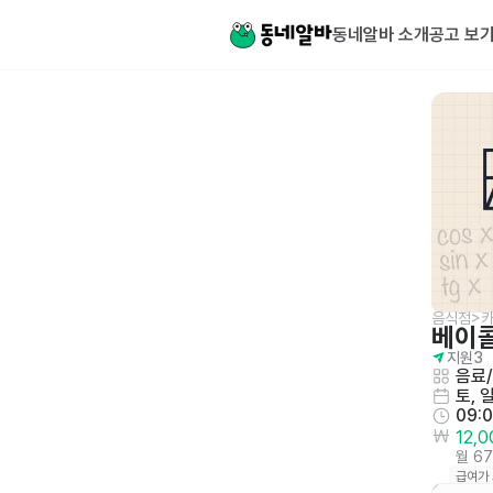
동네알바 소개
공고 보
음식점>카
베이
지원
3
음료
토, 
09:
12,
월 6
급여가