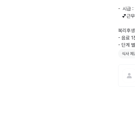
-  시급 :
   💕근무시간:11:00~17:00 

복리후생: 
- 음료 1
- 단계 
식사 제