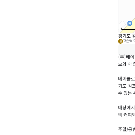
경기도 김
고촌역
김
(주)베이
모와 약 
베이콜로
기도 김포
수 있는 
매장에서
의 커피
주말/공휴