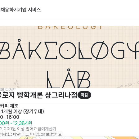
기
채용하기
기업 서비스
페,디저트
콜로지 빵학개론 샹그리나점
마감
/커피 제조
일
1개월 이상 (장기우대)
00~16:00
000원
~
12,384원
72,000원 이상 벌어요
급여계산기
 최저임금 미달이어도 최저임금을 보장받아요